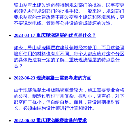
璧山别墅土建改造必须得到规划部门的批准。民事变更
必须先办理规划部门的批准手续。一般来说，规划部门
要求别墅的土建改造不能改变整个建筑和环境风格，更
不要说对电线、管道等公共设施造成破坏的改造。
2023-03-17
重庆现浇隔层的优点是什么？
如今，璧山现浇隔层在建筑领域经常使用，而且这些隔
墙所使用的材料也有所不同。每个人都应该对这个分区
的具体做法有一定的了解。重庆现浇隔层的特点是什
么？
2022-06-23
现浇混凝土需要考虑的方面
由于现浇混凝土楼板隔墙重量较大，施工需要专业合格
的公司。制造过程也非常复杂。振动小，隔声好，对下
部空间干扰小，但自给自足。而且，建设周期相对较
长。必须由结构设计师进行计算和设计。
2022-06-02
重庆现浇阁楼建造的要求